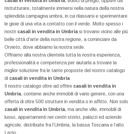
casali in vendita in Umbria
, edifici di pregio, oppure da
ristrutturare, totalmente immersi nella natura della nostra
splendida campagna umbra, in cui rilassarsi e sperimentare
le gioie di una vita a contatto con il verde. Molto spesso i
nostri
casali in vendita in Umbria
si trovano vicino alle più
belle città d’arte della nostra regione, a cominciare da
Orvieto, dove abbiamo la nostra sede.
Offriamo alla nostra clientela tutta la nostra esperienza,
professionalità e competenza per aiutarla a trovare la
miglior soluzione fra le tante proposte del nostro catalogo
di
casali in vendita in Umbria
Il nostro catalogo oltre ad offrire
casali in vendita in
Umbria
, contiene anche immobili di vario genere, con una
offerta di oltre 500 strutture in vendita o in affitto. Non solo
casali in vendita in Umbria
, ma anche ville, immobili di
lusso, appartamenti nei centri storici, palazzi ed aziende
agricole, distribuite fra l’Umbria, la bassa Toscana e l’alto
Lazio.