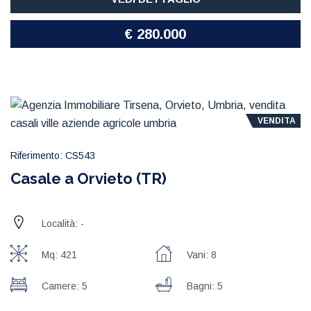
€ 280.000
VENDITA
Riferimento: CS543
Casale a Orvieto (TR)
Località: -
Mq: 421
Vani: 8
Camere: 5
Bagni: 5