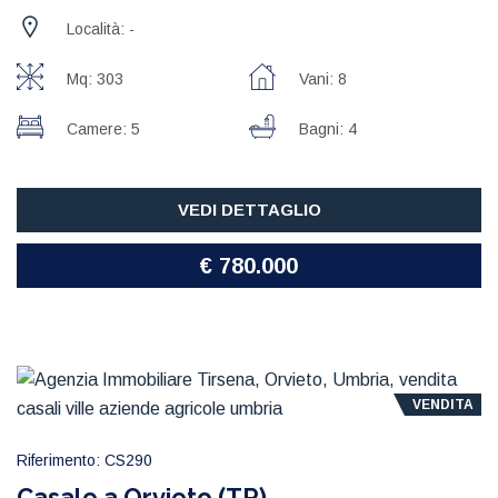
Località: -
Mq: 303
Vani: 8
Camere: 5
Bagni: 4
VEDI DETTAGLIO
€ 780.000
VENDITA
Riferimento: CS290
Casale a Orvieto (TR)