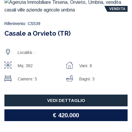
VENDITA
Riferimento: CS539
Casale a Orvieto (TR)
Località: -
Mq: 382
Vani: 8
Camere: 5
Bagni: 3
VEDI DETTAGLIO
€ 420.000