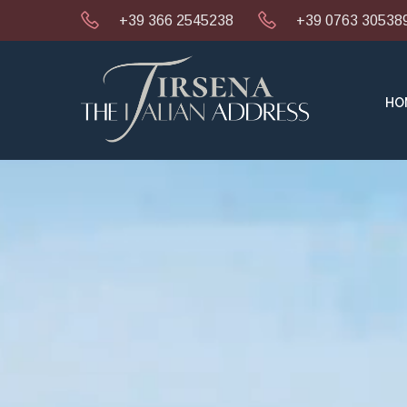
+39 366 2545238
+39 0763 30538
HO