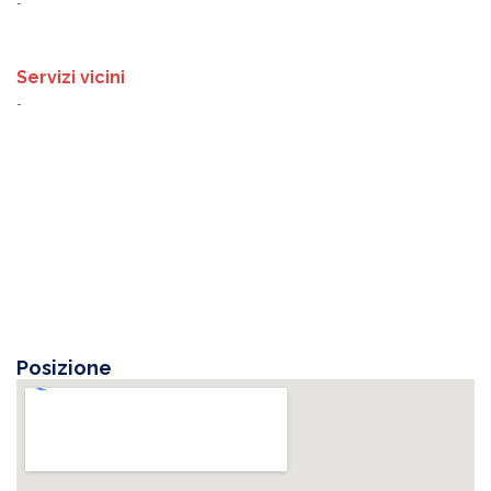
-
Servizi vicini
-
Posizione