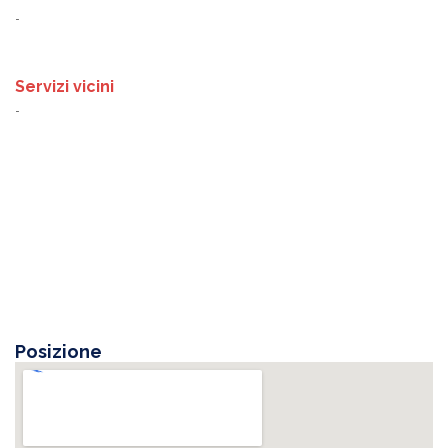
-
Servizi vicini
-
Posizione