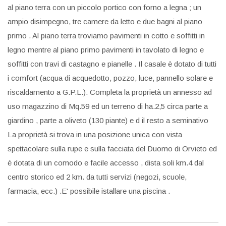
al piano terra con un piccolo portico con forno a legna ; un
ampio disimpegno, tre camere da letto e due bagni al piano
primo . Al piano terra troviamo pavimenti in cotto e soffitti in
legno mentre al piano primo pavimenti in tavolato di legno e
soffitti con travi di castagno e pianelle . Il casale è dotato di tutti
i comfort (acqua di acquedotto, pozzo, luce, pannello solare e
riscaldamento a G.P.L.). Completa la proprietà un annesso ad
uso magazzino di Mq.59 ed un terreno di ha.2,5 circa parte a
giardino , parte a oliveto (130 piante) e d il resto a seminativo
La proprietà si trova in una posizione unica con vista
spettacolare sulla rupe e sulla facciata del Duomo di Orvieto ed
è dotata di un comodo e facile accesso , dista soli km.4 dal
centro storico ed 2 km. da tutti servizi (negozi, scuole,
farmacia, ecc.) .E' possibile istallare una piscina .